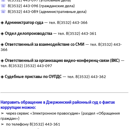
☏
8(3532) 443-097 (уголовные дела)
☏
8(3532) 443-096 (гражданские дела)
☏
8(3532) 443-089 (административные дела)
◈
Администратор суда
— тел. 8(3532) 443-366
◈
Отдел делопроизводства
— тел. 8(3532) 443-361
◈
Ответственный за взаимодействие со СМИ
— тел. 8(3532) 443-
366
◈
Ответственный за организацию видео-конференц-связи (ВКС)
—
тел. 8(3532) (3532) 443-097
◈
Судебные приставы по ОУПДС
— тел. 8(3532) 443-362
Направить обращение в Дзержинский районный суд о фактах
коррупции можно:
➢ через сервис «Электронное правосудие» (раздел «Обращения
граждан»)
➢ по телефону 8(3532) 443-361